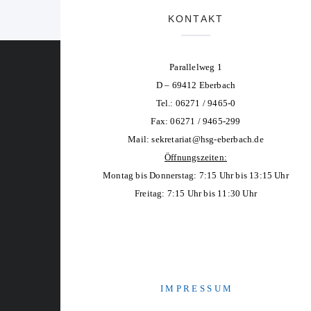
KONTAKT
Parallelweg 1
D – 69412 Eberbach
Tel.: 06271 / 9465-0
Fax: 06271 / 9465-299
Mail:
sekretariat@hsg-eberbach.de
Öffnungszeiten:
Montag bis Donnerstag: 7:15 Uhr bis 13:15 Uhr
Freitag: 7:15 Uhr bis 11:30 Uhr
I M P R E S S U M