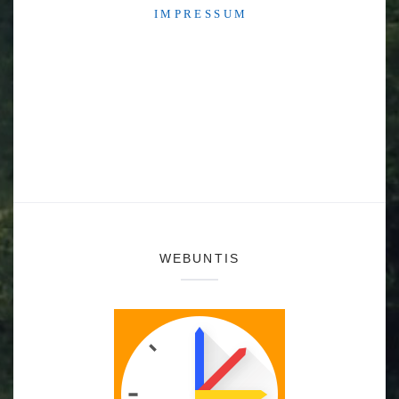
I M P R E S S U M
WEBUNTIS