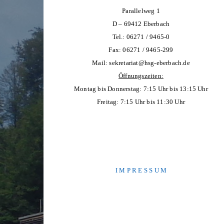
Parallelweg 1
D – 69412 Eberbach
Tel.: 06271 / 9465-0
Fax: 06271 / 9465-299
Mail:
sekretariat@hsg-eberbach.de
Öffnungszeiten:
Montag bis Donnerstag: 7:15 Uhr bis 13:15 Uhr
Freitag: 7:15 Uhr bis 11:30 Uhr
I M P R E S S U M