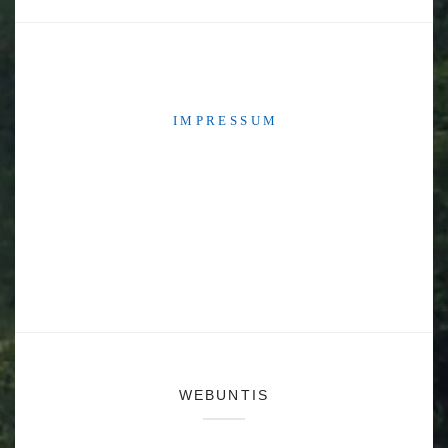
I M P R E S S U M
WEBUNTIS