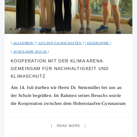
16. Juli 2026
No Comment
ALLGEMEIN
AUS DEN FACHSCHAFTEN
GEOGRAPHIE
SCHULJAHR 2025-26
KOOPERATION MIT DER KLIMA ARENA:
GEMEINSAM FÜR NACHHALTIGKEIT UND
KLIMASCHUTZ
Am 14. Juli durften wir Herrn Dr. Steinmüller bei uns an
der Schule begrüßen. Im Rahmen seines Besuchs wurde
die Kooperation zwischen dem Hohenstaufen-Gymnasium
und der KLIMA ARENA offiziell besiegelt.
READ MORE