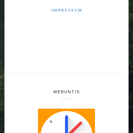
I M P R E S S U M
WEBUNTIS