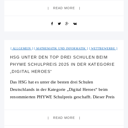
Lamport an unserer Schule begrüßen.
READ MORE
23. Januar 2025
No Comment
ALLGEMEIN
MATHEMATIK UND INFORMATIK
WETTBEWERBE
HSG UNTER DEN TOP DREI SCHULEN BEIM
PHYWE SCHULPREIS 2025 IN DER KATEGORIE
„DIGITAL HEROES“
Das HSG hat es unter die besten drei Schulen
Deutschlands in der Kategorie „Digital Heroes“ beim
renommierten PHYWE Schulpreis geschafft. Dieser Preis
würdigt Schulen, die durch ihre innovativen und
nachhaltigen
READ MORE