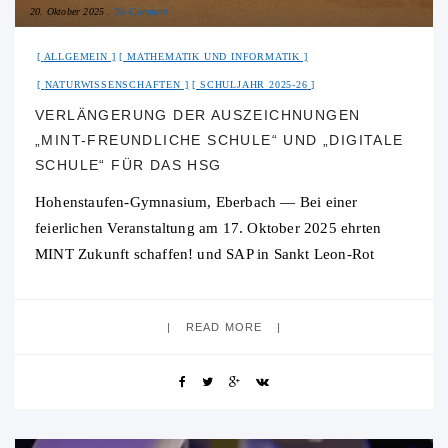
20. Oktober 2025
No Comment
ALLGEMEIN
MATHEMATIK UND INFORMATIK
NATURWISSENSCHAFTEN
SCHULJAHR 2025-26
VERLÄNGERUNG DER AUSZEICHNUNGEN
„MINT-FREUNDLICHE SCHULE“ UND „DIGITALE
SCHULE“ FÜR DAS HSG
Hohenstaufen‑Gymnasium, Eberbach — Bei einer
feierlichen Veranstaltung am 17. Oktober 2025 ehrten
MINT Zukunft schaffen! und SAP in Sankt Leon‑Rot
insgesamt 152 Schulen aus Baden‑Württemberg für
herausragendes Engagement in Mathematik,
READ MORE