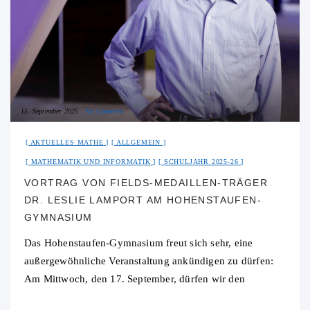
15. September 2025
No Comment
AKTUELLES MATHE
ALLGEMEIN
MATHEMATIK UND INFORMATIK
SCHULJAHR 2025-26
VORTRAG VON FIELDS-MEDAILLEN-TRÄGER
DR. LESLIE LAMPORT AM HOHENSTAUFEN-
GYMNASIUM
Das Hohenstaufen-Gymnasium freut sich sehr, eine
außergewöhnliche Veranstaltung ankündigen zu dürfen:
Am Mittwoch, den 17. September, dürfen wir den
renommierten Mathematiker und Informatiker Dr. Leslie