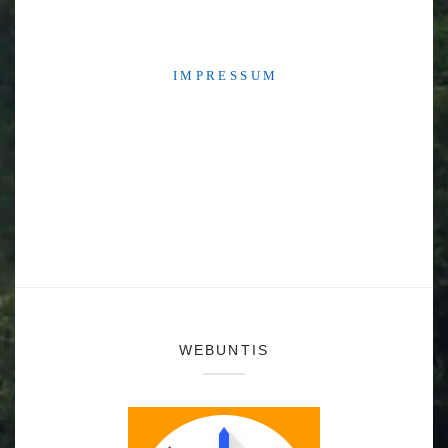
I M P R E S S U M
WEBUNTIS