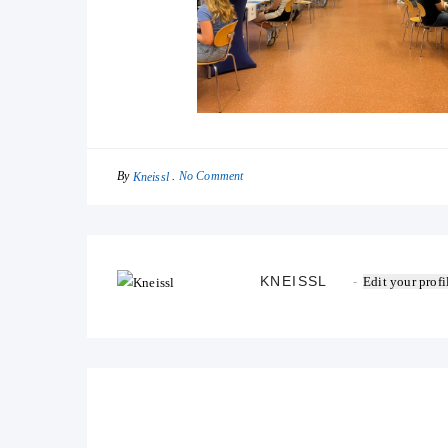
By
No Comment
Kneissl
KNEISSL
Edit your profi