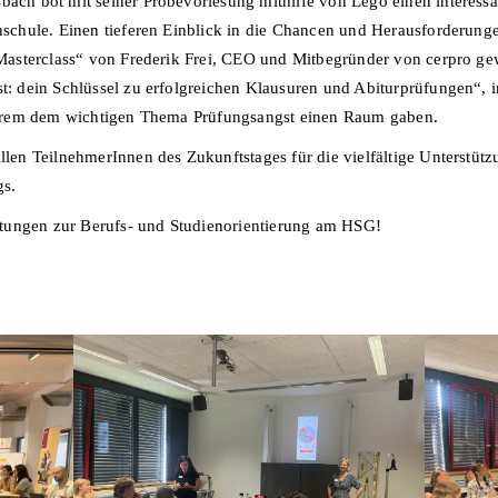
h bot mit seiner Probevorlesung mithilfe von Lego einen interessan
schule. Einen tieferen Einblick in die Chancen und Herausforderun
asterclass“ von Frederik Frei, CEO und Mitbegründer von cerpro gew
 dein Schlüssel zu erfolgreichen Klausuren und Abiturprüfungen“, i
erem dem wichtigen Thema Prüfungsangst einen Raum gaben.
n TeilnehmerInnen des Zukunftstages für die vielfältige Unterstützun
gs.
tungen zur Berufs- und Studienorientierung am HSG!