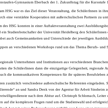
staufen-Gymnasium Eberbach der 1. Zukunftstag für die Kursstufe 1 
 am HSG war es das Ziel dieser Veranstaltung, die SchülerInnen in ih
urch eine verstärkte Kooperation mit außerschulischen Partnern zu unt
 des HSG konnten in einer Auftaktveranstaltung zwei Ausbildungs
Studienbotschafter der Universität Heidelberg den SchülerInnen ei
abei auch Gemeinsamkeiten und Unterschiede der jeweiligen Ausbild
uppen an verschiedenen Workshops rund um das Thema Berufs- und St
regionale Unternehmen und Institutionen aus verschiedenen Branchen 
atten die SchülerInnen dann die einzigartige Gelegenheit, regionale 
uch die kommunikativen Kompetenzen für ihr späteres Berufsleben zu
aren zusätzlich verschiedene außerschulische Referenten eingeladen.
udierende“ an und Sandra Denk von der Agentur für Arbeit Sinsheim z
reiwilligendienste nach dem Abitur auf. Christoph Schlomach, Leiter 
n auf die komplexen Fragen rund um die Studienwahl und erfolgreic