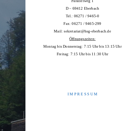
Parallelweg 1
D – 69412 Eberbach
Tel.: 06271 / 9465-0
Fax: 06271 / 9465-299
Mail:
sekretariat@hsg-eberbach.de
Öffnungszeiten:
Montag bis Donnerstag: 7:15 Uhr bis 13:15 Uhr
Freitag: 7:15 Uhr bis 11:30 Uhr
I M P R E S S U M