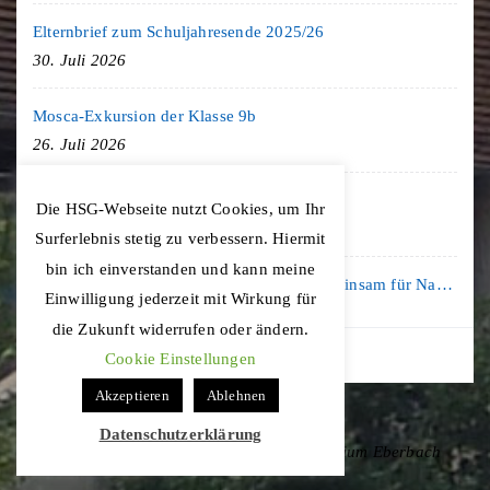
Elternbrief zum Schuljahresende 2025/26
30. Juli 2026
Mosca-Exkursion der Klasse 9b
26. Juli 2026
Freiburg-Exkursion des Geschichte LK
Die HSG-Webseite nutzt Cookies, um Ihr
20. Juli 2026
Surferlebnis stetig zu verbessern. Hiermit
bin ich einverstanden und kann meine
Kooperation mit der KLIMA ARENA: Gemeinsam für Nachhaltigkeit und Klimaschutz
Einwilligung jederzeit mit Wirkung für
16. Juli 2026
die Zukunft widerrufen oder ändern.
Cookie Einstellungen
Akzeptieren
Ablehnen
Datenschutzerklärung
Copyright © 2020 Hohenstaufen-Gymnasium Eberbach