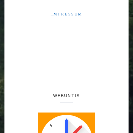
I M P R E S S U M
WEBUNTIS