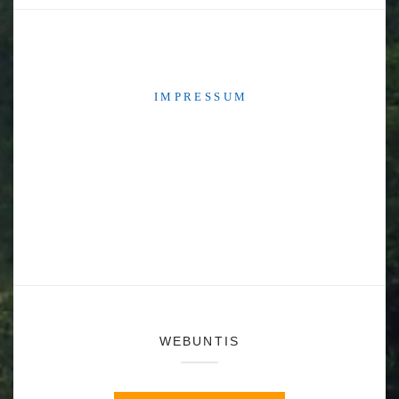
I M P R E S S U M
WEBUNTIS