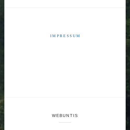
I M P R E S S U M
WEBUNTIS