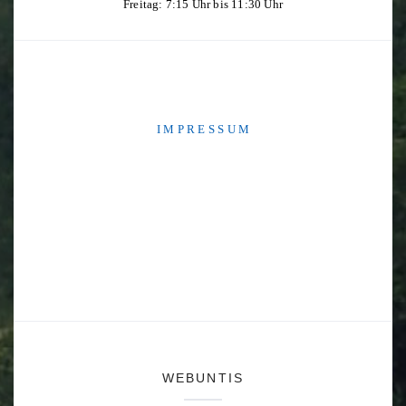
Freitag: 7:15 Uhr bis 11:30 Uhr
I M P R E S S U M
WEBUNTIS