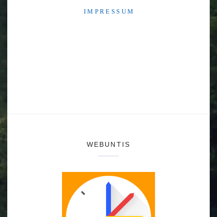
I M P R E S S U M
WEBUNTIS