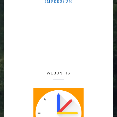
I M P R E S S U M
WEBUNTIS