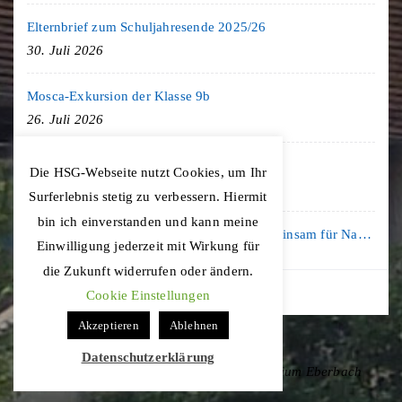
Elternbrief zum Schuljahresende 2025/26
30. Juli 2026
Mosca-Exkursion der Klasse 9b
26. Juli 2026
Freiburg-Exkursion des Geschichte LK
Die HSG-Webseite nutzt Cookies, um Ihr
20. Juli 2026
Surferlebnis stetig zu verbessern. Hiermit
bin ich einverstanden und kann meine
Kooperation mit der KLIMA ARENA: Gemeinsam für Nachhaltigkeit und Klimaschutz
Einwilligung jederzeit mit Wirkung für
16. Juli 2026
die Zukunft widerrufen oder ändern.
Cookie Einstellungen
Akzeptieren
Ablehnen
Datenschutzerklärung
Copyright © 2020 Hohenstaufen-Gymnasium Eberbach