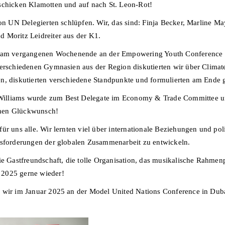
schicken Klamotten und auf nach St. Leon-Rot!
 von UN Delegierten schlüpfen. Wir, das sind: Finja Becker, Marline
d Moritz Leidreiter aus der K1.
am vergangenen Wochenende an der Empowering Youth Conference 
 verschiedenen Gymnasien aus der Region diskutierten wir über Clim
en, diskutierten verschiedene Standpunkte und formulierten am Ende
Williams wurde zum Best Delegate im Economy & Trade Committee u
chen Glückwunsch!
r uns alle. Wir lernten viel über internationale Beziehungen und poli
usforderungen der globalen Zusammenarbeit zu entwickeln.
 Gastfreundschaft, die tolle Organisation, das musikalische Rahme
 2025 gerne wieder!
 wir im Januar 2025 an der Model United Nations Conference in Duba