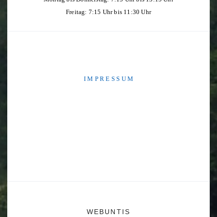
Freitag: 7:15 Uhr bis 11:30 Uhr
I M P R E S S U M
WEBUNTIS