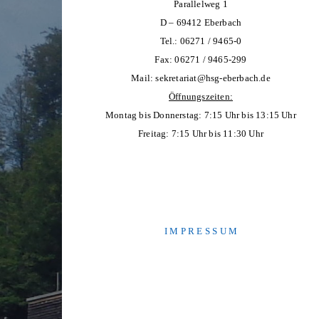
Parallelweg 1
D – 69412 Eberbach
Tel.: 06271 / 9465-0
Fax: 06271 / 9465-299
Mail:
sekretariat@hsg-eberbach.de
Öffnungszeiten:
Montag bis Donnerstag: 7:15 Uhr bis 13:15 Uhr
Freitag: 7:15 Uhr bis 11:30 Uhr
I M P R E S S U M