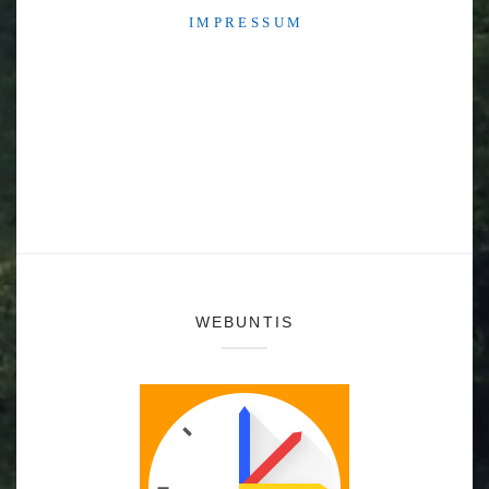
I M P R E S S U M
WEBUNTIS