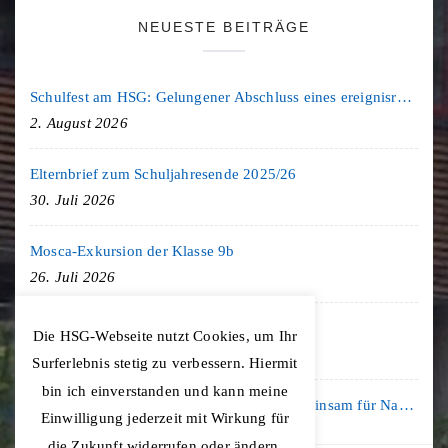
NEUESTE BEITRÄGE
Schulfest am HSG: Gelungener Abschluss eines ereignisreichen Schuljahres
2. August 2026
Elternbrief zum Schuljahresende 2025/26
30. Juli 2026
Mosca-Exkursion der Klasse 9b
26. Juli 2026
Freiburg-Exkursion des Geschichte LK
Die HSG-Webseite nutzt Cookies, um Ihr
20. Juli 2026
Surferlebnis stetig zu verbessern. Hiermit
bin ich einverstanden und kann meine
Kooperation mit der KLIMA ARENA: Gemeinsam für Nachhaltigkeit und Klimaschutz
Einwilligung jederzeit mit Wirkung für
16. Juli 2026
die Zukunft widerrufen oder ändern.