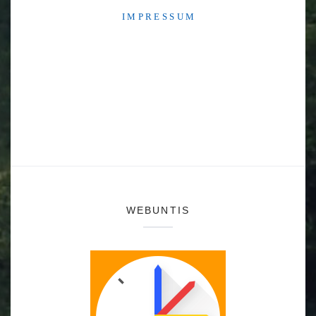
I M P R E S S U M
WEBUNTIS