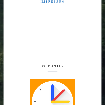
I M P R E S S U M
WEBUNTIS