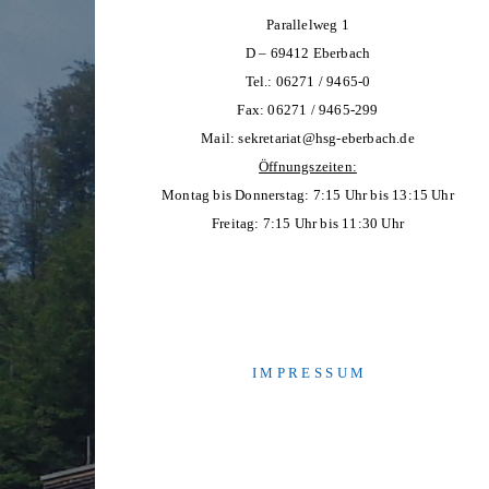
Parallelweg 1
D – 69412 Eberbach
Tel.: 06271 / 9465-0
Fax: 06271 / 9465-299
Mail:
sekretariat@hsg-eberbach.de
Öffnungszeiten:
Montag bis Donnerstag: 7:15 Uhr bis 13:15 Uhr
Freitag: 7:15 Uhr bis 11:30 Uhr
I M P R E S S U M