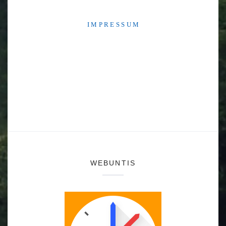
I M P R E S S U M
WEBUNTIS