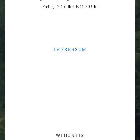
Freitag: 7:15 Uhr bis 11:30 Uhr
I M P R E S S U M
WEBUNTIS