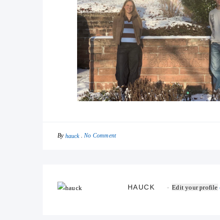
By
No Comment
hauck
HAUCK
Edit your profile