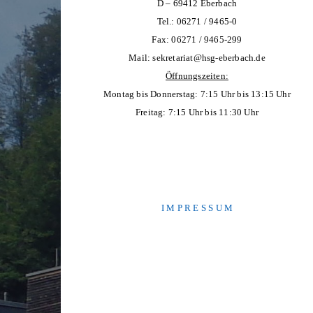
D – 69412 Eberbach
Tel.: 06271 / 9465-0
Fax: 06271 / 9465-299
Mail:
sekretariat@hsg-eberbach.de
Öffnungszeiten:
Montag bis Donnerstag: 7:15 Uhr bis 13:15 Uhr
Freitag: 7:15 Uhr bis 11:30 Uhr
I M P R E S S U M