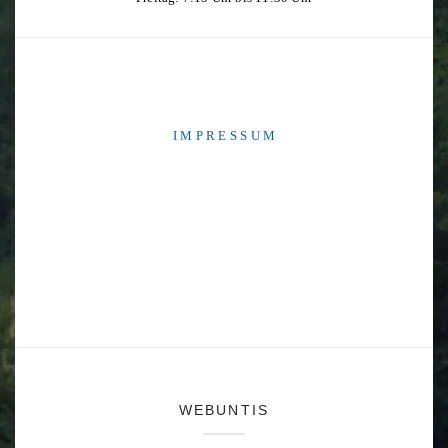
I M P R E S S U M
WEBUNTIS