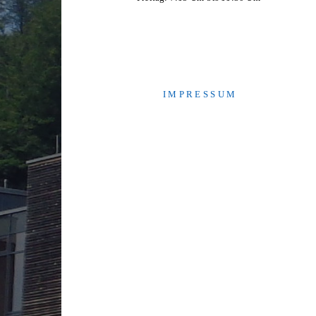
I M P R E S S U M