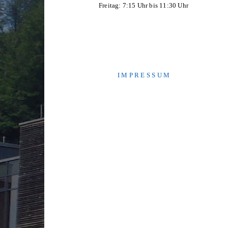
Freitag: 7:15 Uhr bis 11:30 Uhr
I M P R E S S U M