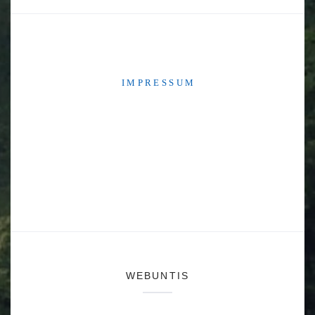
I M P R E S S U M
WEBUNTIS