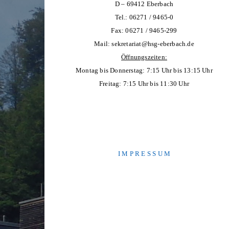
D – 69412 Eberbach
Tel.: 06271 / 9465-0
Fax: 06271 / 9465-299
Mail:
sekretariat@hsg-eberbach.de
Öffnungszeiten:
Montag bis Donnerstag: 7:15 Uhr bis 13:15 Uhr
Freitag: 7:15 Uhr bis 11:30 Uhr
I M P R E S S U M