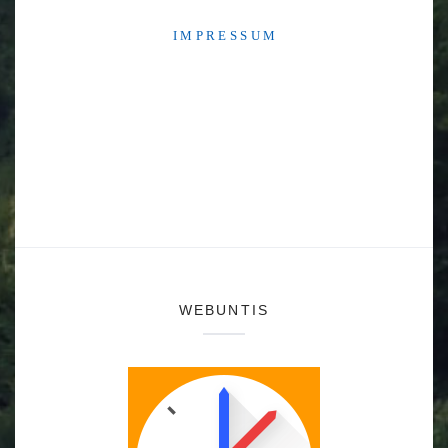
I M P R E S S U M
WEBUNTIS