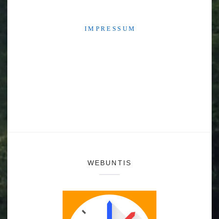
I M P R E S S U M
WEBUNTIS