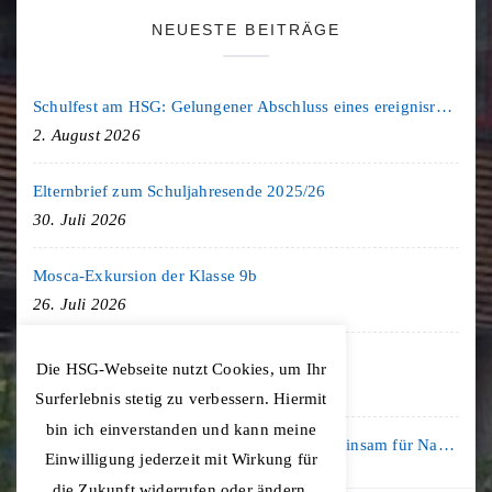
NEUESTE BEITRÄGE
Schulfest am HSG: Gelungener Abschluss eines ereignisreichen Schuljahres
2. August 2026
Elternbrief zum Schuljahresende 2025/26
30. Juli 2026
Mosca-Exkursion der Klasse 9b
26. Juli 2026
Freiburg-Exkursion des Geschichte LK
Die HSG-Webseite nutzt Cookies, um Ihr
20. Juli 2026
Surferlebnis stetig zu verbessern. Hiermit
bin ich einverstanden und kann meine
Kooperation mit der KLIMA ARENA: Gemeinsam für Nachhaltigkeit und Klimaschutz
Einwilligung jederzeit mit Wirkung für
16. Juli 2026
die Zukunft widerrufen oder ändern.