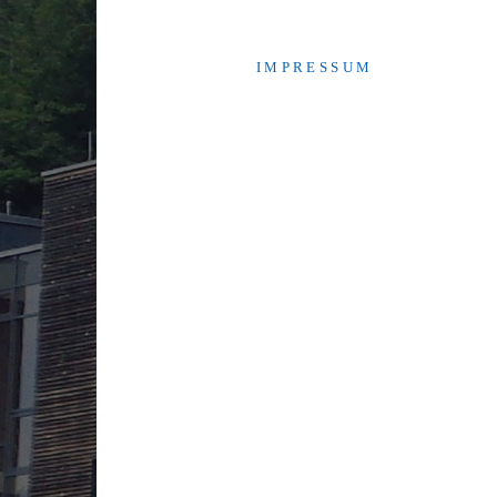
I M P R E S S U M