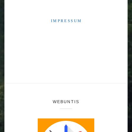
I M P R E S S U M
WEBUNTIS