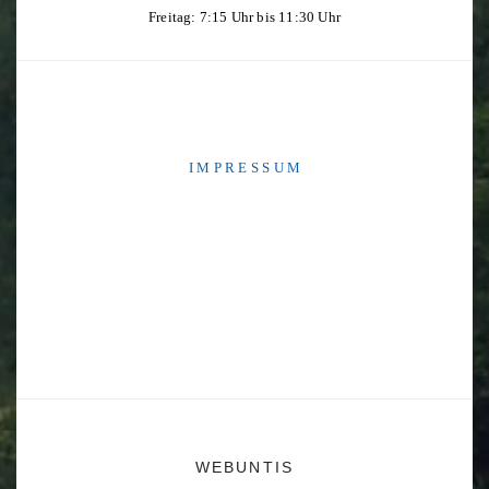
Freitag: 7:15 Uhr bis 11:30 Uhr
I M P R E S S U M
WEBUNTIS