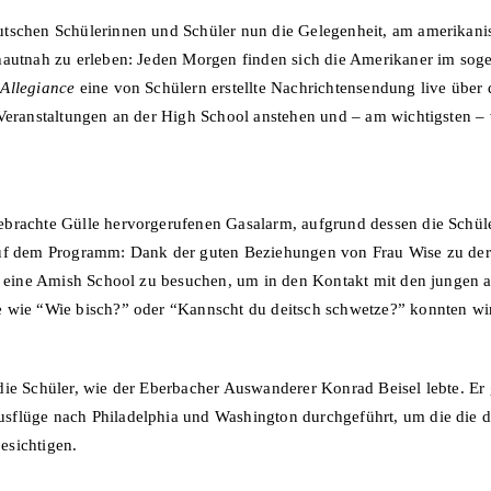
utschen Schülerinnen und Schüler nun die Gelegenheit, am amerikani
n hautnah zu erleben: Jeden Morgen finden sich die Amerikaner im
 Allegiance
eine von Schülern erstellte Nachrichtensendung live über 
 Veranstaltungen an der High School anstehen und – am wichtigsten –
brachte Gülle hervorgerufenen Gasalarm, aufgrund dessen die Schüler
 auf dem Programm: Dank der guten Beziehungen von Frau Wise zu 
t, eine Amish School zu besuchen, um in den Kontakt mit den jungen 
wie “Wie bisch?” oder “Kannscht du deitsch schwetze?” konnten wir l
ie Schüler, wie der Eberbacher Auswanderer Konrad Beisel lebte. Er g
sflüge nach Philadelphia und Washington durchgeführt, um die die 
esichtigen.