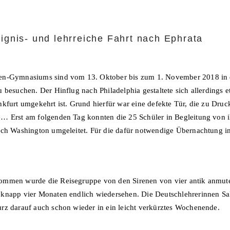
ignis- und lehrreiche Fahrt nach Ephrata
fen-Gymnasiums sind vom 13. Oktober bis zum 1. November 2018 in d
 besuchen. Der Hinflug nach Philadelphia gestaltete sich allerdings 
kfurt umgekehrt ist. Grund hierfür war eine defekte Tür, die zu Druc
e… Erst am folgenden Tag konnten die 25 Schüler in Begleitung von 
ach Washington umgeleitet. Für die dafür notwendige Übernachtung im 
ommen wurde die Reisegruppe von den Sirenen von vier antik anmute
 knapp vier Monaten endlich wiedersehen. Die Deutschlehrerinnen 
rz darauf auch schon wieder in ein leicht verkürztes Wochenende.