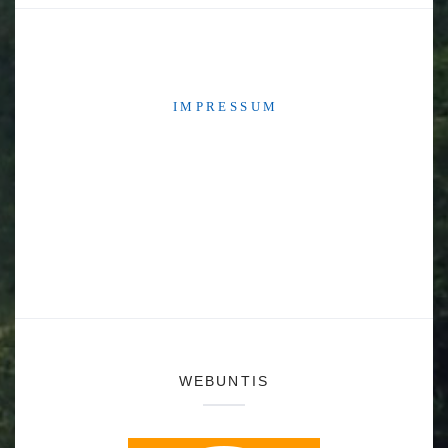
I M P R E S S U M
WEBUNTIS