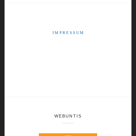
I M P R E S S U M
WEBUNTIS