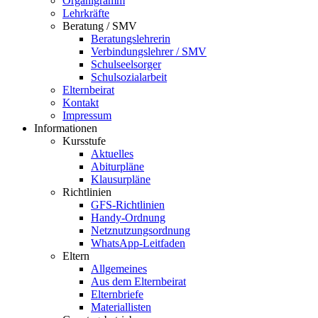
Organigramm
Lehrkräfte
Beratung / SMV
Beratungslehrerin
Verbindungslehrer / SMV
Schulseelsorger
Schulsozialarbeit
Elternbeirat
Kontakt
Impressum
Informationen
Kursstufe
Aktuelles
Abiturpläne
Klausurpläne
Richtlinien
GFS-Richtlinien
Handy-Ordnung
Netznutzungsordnung
WhatsApp-Leitfaden
Eltern
Allgemeines
Aus dem Elternbeirat
Elternbriefe
Materiallisten