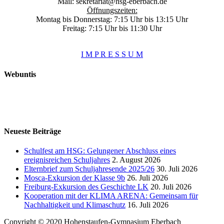
Mail:
sekretariat@hsg-eberbach.de
Öffnungszeiten:
Montag bis Donnerstag: 7:15 Uhr bis 13:15 Uhr
Freitag: 7:15 Uhr bis 11:30 Uhr
I M P R E S S U M
Webuntis
Neueste Beiträge
Schulfest am HSG: Gelungener Abschluss eines
ereignisreichen Schuljahres
2. August 2026
Elternbrief zum Schuljahresende 2025/26
30. Juli 2026
Mosca-Exkursion der Klasse 9b
26. Juli 2026
Freiburg-Exkursion des Geschichte LK
20. Juli 2026
Kooperation mit der KLIMA ARENA: Gemeinsam für
Nachhaltigkeit und Klimaschutz
16. Juli 2026
Copyright © 2020 Hohenstaufen-Gymnasium Eberbach