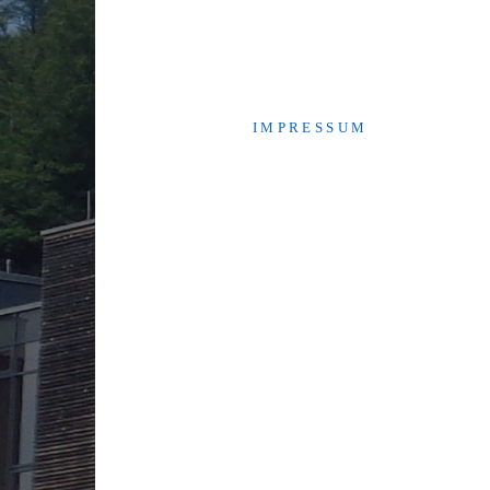
I M P R E S S U M