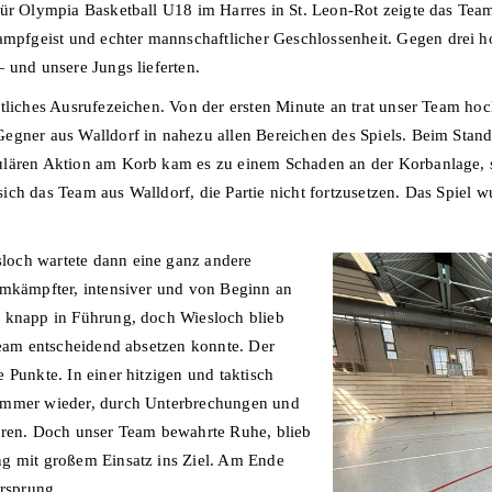
 für Olympia Basketball U18 im Harres in St. Leon-Rot zeigte das T
pfgeist und echter mannschaftlicher Geschlossenheit. Gegen drei h
 und unsere Jungs lieferten.
tliches Ausrufezeichen. Von der ersten Minute an trat unser Team hoch
egner aus Walldorf in nahezu allen Bereichen des Spiels. Beim Stand
ulären Aktion am Korb kam es zu einem Schaden an der Korbanlage, 
ch das Team aus Walldorf, die Partie nicht fortzusetzen. Das Spiel wur
loch wartete dann eine ganz andere
umkämpfter, intensiver und von Beginn an
n knapp in Führung, doch Wiesloch blieb
Team entscheidend absetzen konnte. Der
 Punkte. In einer hitzigen und taktisch
 immer wieder, durch Unterbrechungen und
ören. Doch unser Team bewahrte Ruhe, blieb
ng mit großem Einsatz ins Ziel. Am Ende
orsprung.