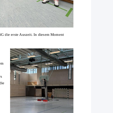
SG die erste Auszeit. In diesem Moment
ßem
rs
die