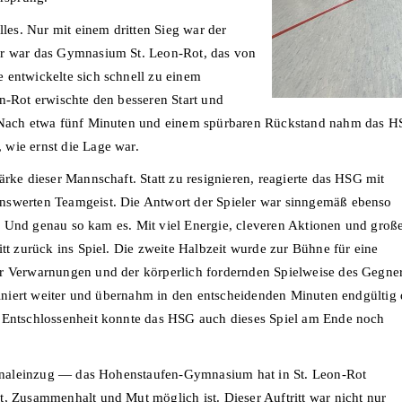
lles. Nur mit einem dritten Sieg war der
er war das Gymnasium St. Leon-Rot, das von
 entwickelte sich schnell zu einem
n-Rot erwischte den besseren Start und
. Nach etwa fünf Minuten und einem spürbaren Rückstand nahm das H
wie ernst die Lage war.
ärke dieser Mannschaft. Statt zu resignieren, reagierte das HSG mit
nswerten Teamgeist. Die Antwort der Spieler war sinngemäß ebenso
rin. Und genau so kam es. Mit viel Energie, cleveren Aktionen und gro
itt zurück ins Spiel. Die zweite Halbzeit wurde zur Bühne für eine
er Verwarnungen und der körperlich fordernden Spielweise des Gegne
pliniert weiter und übernahm in den entscheidenden Minuten endgültig 
r Entschlossenheit konnte das HSG auch dieses Spiel am Ende noch
 Finaleinzug — das Hohenstaufen-Gymnasium hat in St. Leon-Rot
t, Zusammenhalt und Mut möglich ist. Dieser Auftritt war nicht nur