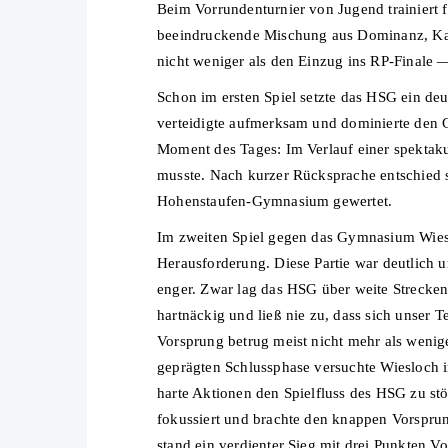
Beim Vorrundenturnier von Jugend trainiert
beeindruckende Mischung aus Dominanz, Kam
nicht weniger als den Einzug ins RP-Finale —
Schon im ersten Spiel setzte das HSG ein deu
verteidigte aufmerksam und dominierte den G
Moment des Tages: Im Verlauf einer spektak
musste. Nach kurzer Rücksprache entschied si
Hohenstaufen-Gymnasium gewertet.
Im zweiten Spiel gegen das Gymnasium Wies
Herausforderung. Diese Partie war deutlich 
enger. Zwar lag das HSG über weite Strecke
hartnäckig und ließ nie zu, dass sich unser 
Vorsprung betrug meist nicht mehr als wenige
geprägten Schlussphase versuchte Wiesloch
harte Aktionen den Spielfluss des HSG zu st
fokussiert und brachte den knappen Vorspru
stand ein verdienter Sieg mit drei Punkten V