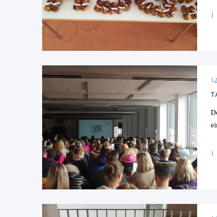
T
D
e