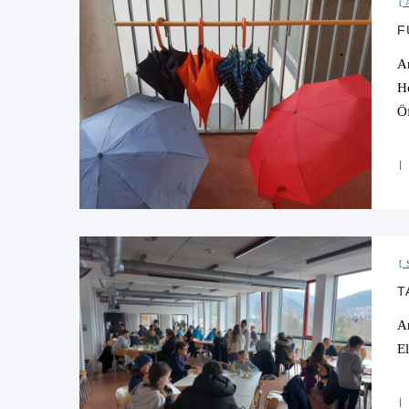
F
A
H
Ö
T
A
E