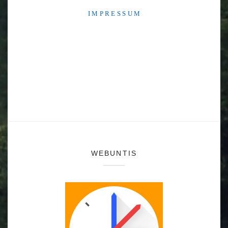
I M P R E S S U M
WEBUNTIS