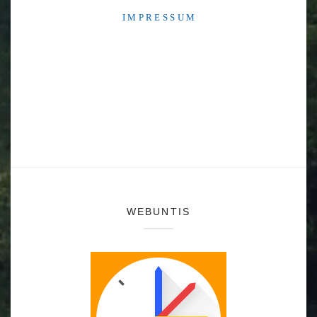
I M P R E S S U M
WEBUNTIS