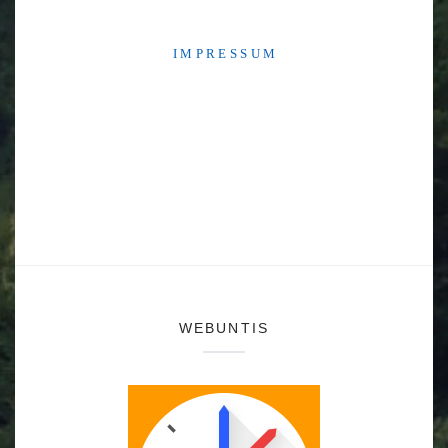
I M P R E S S U M
WEBUNTIS