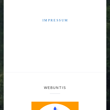
I M P R E S S U M
WEBUNTIS