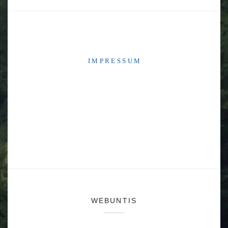
I M P R E S S U M
WEBUNTIS